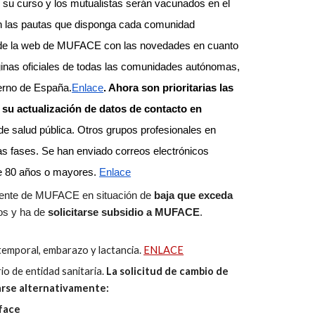
e su curso y los mutualistas serán vacunados en el
n las pautas que disponga cada comunidad
o de la web de MUFACE con las novedades en cuanto
ginas oficiales de todas las comunidades autónomas,
erno de España.
Enlace
.
Ahora son prioritarias las
 su actualización de datos de contacto en
s de salud pública. Otros grupos profesionales en
vas fases. Se han enviado correos electrónicos
e 80 años o mayores.
Enlace
ocente de MUFACE en situación de
baja que exceda
os y ha de
solicitarse subsidio a MUFACE
.
emporal, embarazo y lactancia.
ENLACE
io de entidad sanitaria.
La solicitud de cambio de
zarse alternativamente:
uface